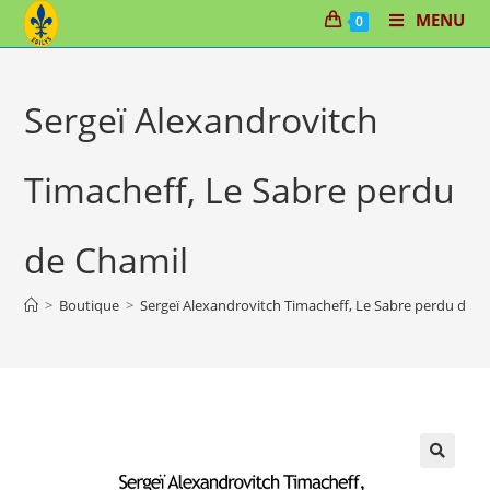
Skip
MENU
0
to
content
Sergeï Alexandrovitch
Timacheff, Le Sabre perdu
de Chamil
>
Boutique
>
Sergeï Alexandrovitch Timacheff, Le Sabre perdu de C