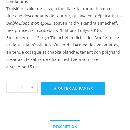
condamné.
Troisième volet de la saga familiale, la traduction en est
due aux descendants de l’auteur, qui avaient déjà traduit
Le
Diable Blanc, mon époux
, souvenirs d’Alexandra Timacheff,
née princesse Troubetzkoy (Éditions Edilys 2018).
En couverture : Sergeï Timacheff, officier de l’Armée russe
et depuis la Révolution officier de l’Armée des Volontaires,
en tenue cosaque et chapka blanche, tenant son poignard
cosaque ; le sabre de Chamil est fixé à son côté.
A partir de 15 ans.
quantité
-
+
AJOUTER AU PANIER
de
Sergeï
Alexandrovitch
Timacheff,
Le
DESCRIPTION
Sabre