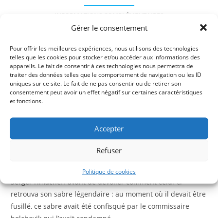
perdu
INFORMATIONS COMPLÉMENTAIRES
de
Gérer le consentement
Chamil
AVIS (0)
Pour offrir les meilleures expériences, nous utilisons des technologies
telles que les cookies pour stocker et/ou accéder aux informations des
Description
appareils. Le fait de consentir à ces technologies nous permettra de
traiter des données telles que le comportement de navigation ou les ID
uniques sur ce site. Le fait de ne pas consentir ou de retirer son
L’auteur fit partie des officiers russes de l’Armée blanche
consentement peut avoir un effet négatif sur certaines caractéristiques
qui, sous les ordres de Kappel, Wrangel, Denikine, Koltchak,
et fonctions.
luttèrent contre les bolcheviks lorsque Lénine, en octobre
1918, voulut imposer sa dictature sur le territoire de
Accepter
l’Empire.
Refuser
Le Sabre perdu de Chamil
fait suite à l’ouvrage du même
auteur,
Le Diable Blanc de la Mer noire
, et relate l’enfance de
Politique de cookies
Sergeï Timacheff avant de dévoiler comment celui-ci
retrouva son sabre légendaire : au moment où il devait être
fusillé, ce sabre avait été confisqué par le commissaire