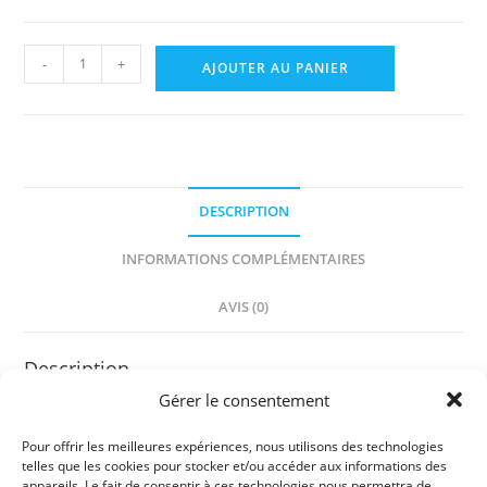
quantité
-
+
AJOUTER AU PANIER
de
Julie
Lavergne,
Fleurs
de
DESCRIPTION
France
INFORMATIONS COMPLÉMENTAIRES
AVIS (0)
Description
Gérer le consentement
« J’ai glané au passage sur les ruines des cloîtres et des
châteaux détruits, entre les pages des vieux livres, et près
Pour offrir les meilleures expériences, nous utilisons des technologies
telles que les cookies pour stocker et/ou accéder aux informations des
des remparts que nous ne possédons plus, quelques
appareils. Le fait de consentir à ces technologies nous permettra de