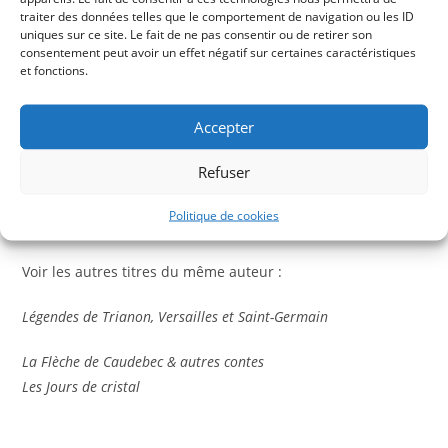
fleurettes, les unes décolorées par le temps, d’autres
traiter des données telles que le comportement de navigation ou les ID
uniques sur ce site. Le fait de ne pas consentir ou de retirer son
fraîches épanouies. Puissiez-vous, ami lecteur, prendre
consentement peut avoir un effet négatif sur certaines caractéristiques
plaisir à regarder ces fleurs écloses au soleil de France, et
et fonctions.
dont les premières et les plus aimées furent offertes à
d’illustres exilés. » Julie Lavergne
Accepter
Quatre récits tirés d’oeuvres diverses de Julie Lavergne,
Refuser
faciles à lire à
partir de 12 ans
Politique de cookies
210 pages
Voir les autres titres du même auteur :
Légendes de Trianon, Versailles et Saint-Germain
La Flèche de Caudebec & autres contes
Les Jours de cristal