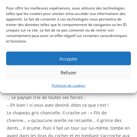
de
Pour offrir les meilleures expériences, nous utilisons des technologies
Henri
telles que les cookies pour stocker et/ou accéder aux informations des
Ghéon,
appareils. Le fait de consentir à ces technologies nous permettra de
traiter des données telles que le comportement de navigation ou les ID
Les
uniques sur ce site. Le fait de ne pas consentir ou de retirer son
jeux
consentement peut avoir un effet négatif sur certaines caractéristiques
DESCRIPTION
et fonctions.
de
l’enfer
INFORMATIONS COMPLÉMENTAIRES
et
Accepter
du
AVIS (0)
Refuser
ciel
Description
Politique de cookies
… Le paysan crie de toutes ses forces :
– Eh bien ! si vous avez deviné, dites ce que c’est !
Le chapeau gris chancelle. Il crache un : « Fils de
chienne… » qu’aucune oreille ne recueille… il grince des
dents… il écume. Puis il fait un tour sur lui-même, tombe en
avant dans les bras du cocher et en tombant s’accroche aux