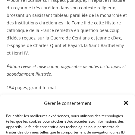
France
se focalise sur l’aspect politique), il replace l’histoire
du royaume très chrétien dans son contexte religieux,
brossant un saisissant tableau parallèle de la monarchie et
des institutions chrétiennes : le Tome II de cette Histoire
catholique de la France remettra en question beaucoup
d’idées reçues, sur la Guerre de Cent ans et Jeanne d’Arc,
l’Espagne de Charles-Quint et Bayard, la Saint-Barthélémy
et Henri IV.
Édition revue et mise à jour, augmentée de notes historiques et
abondamment illustrée.
154 pages, grand format
Gérer le consentement
quantité
-
+
AJOUTER AU PANIER
de
Pour offrir les meilleures expériences, nous utilisons des technologies
telles que les cookies pour stocker et/ou accéder aux informations des
Émile
appareils. Le fait de consentir à ces technologies nous permettra de
KELLER,
traiter des données telles que le comportement de navigation ou les ID