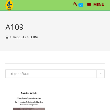
Skip
MENU
0
to
content
A109
>
Produits
>
A109
Tri par défaut