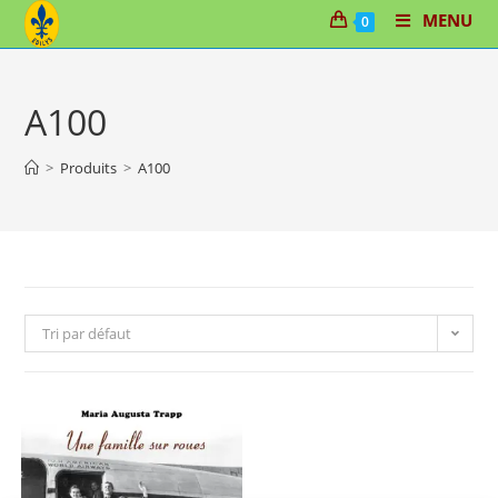
Skip
MENU
0
to
content
A100
>
Produits
>
A100
Tri par défaut