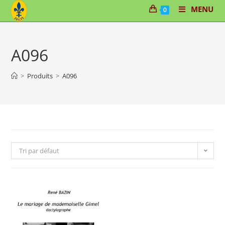
Skip
MENU
0
to
content
A096
>
Produits
>
A096
Tri par défaut