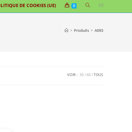
TOGGLE
LITIQUE DE COOKIES (UE)
0
WEBSITE
SEARCH
>
Produits
>
A093
VOIR :
30
60
TOUS