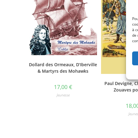
Pou
coo
à c
de 
con
Dollard des Ormeaux, D’Iberville
& Martyrs des Mohawks
Paul Devigne, C
17,00
€
Zouaves po
Jeunesse
18,0
Jeune