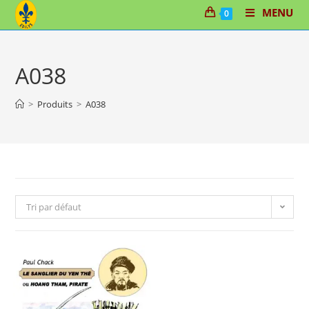
Skip
MENU
0
to
content
A038
>
Produits
>
A038
Tri par défaut