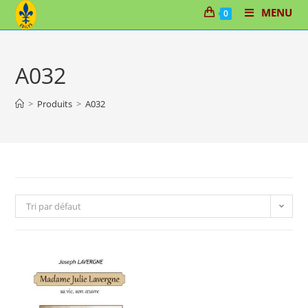
Skip
MENU
0
to
content
A032
>
Produits
>
A032
Tri par défaut